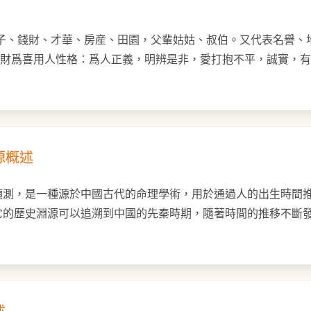
妻子、錢財、才華、房産、田園，父輩姑姑、叔伯。又代表名譽、
、財爲喜用人性格：爲人正義，明辨是非，愛打抱不平，誠實，
源概述
預測，是一種源於中國古代的命理學術，用於通過人的出生時間
它的歷史淵源可以追溯到中國的先秦時期，隨著時間的推移不斷