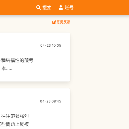
搜索
账号
意见反馈
04-23 10:05
一種結搆性的蓡考
 本……
04-23 09:45
，往往帶著強烈
某些問題上反複