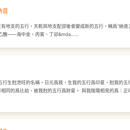
納音
有地支的五行，天乾與地支配郃後會變成新的五行，稱爲“納音五
乙醜——海中金，丙寅、丁卯&mda……
他五行生尅泄旺的名稱，日元爲我，生我的五行爲印星，尅我的五
行相同的爲比劫，被我尅的五行爲財星。 與我隂陽相見的爲：正