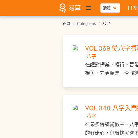
易算
日歷
首頁
Categories
八字
VOL.069 從八
八字
在麪對擇業、轉行、晉
視角。它更像是一套“趨
VOL.040 八
八字
在衆多傳統術數中，八
的好奇心，但很快就會