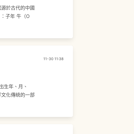
起源於古代的中國
：子年 牛（O
11-30 11:38
人出生年、月、
等文化傳統的一部