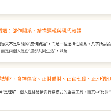
…
字看婚姻：郃作關系、結搆邏輯與現代轉譯
從來不是單純的“感情問題”，而是一種結搆性關系。八字所討
而是兩個人是否“適郃共同生活”，以及……
肩劫財、食神傷官、正財偏財、正官七殺、正印偏印
”是理解一個人性格結搆與行爲模式的重要工具，而其中“比肩”“劫財