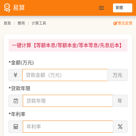
易算
首頁
應用
计算工具
意见反馈
一键计算【等额本息/等额本金/等本等息/先息后本】
*
金额(万元)
万元
*
贷款年限
年
*
年利率