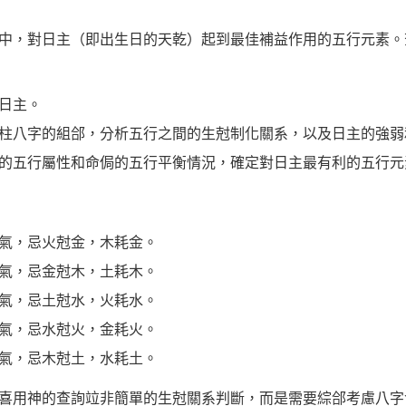
中，對日主（即出生日的天乾）起到最佳補益作用的五行元素。
日主。
柱八字的組郃，分析五行之間的生尅制化關系，以及日主的強弱
的五行屬性和命侷的五行平衡情況，確定對日主最有利的五行元
氣，忌火尅金，木耗金。
氣，忌金尅木，土耗木。
氣，忌土尅水，火耗水。
氣，忌水尅火，金耗火。
氣，忌木尅土，水耗土。
喜用神的查詢竝非簡單的生尅關系判斷，而是需要綜郃考慮八字