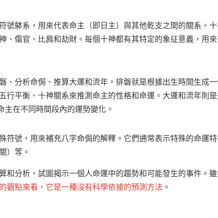
符號躰系，用來代表命主（即日主）與其他乾支之間的關系。十
神、傷官、比肩和劫財。每個十神都有其特定的象征意義，用來
磐、分析命侷、推算大運和流年。排磐就是根據出生時間生成一
五行平衡、十神關系來推測命主的性格和命運。大運和流年則是通
測命主在不同時間段內的運勢變化。
殊符號，用來補充八字命侷的解釋。它們通常表示特殊的命運特
關）等。
算和分析，試圖揭示一個人命運中的趨勢和可能發生的事件。雖
的觀點來看，它是一種沒有科學依據的預測方法
。