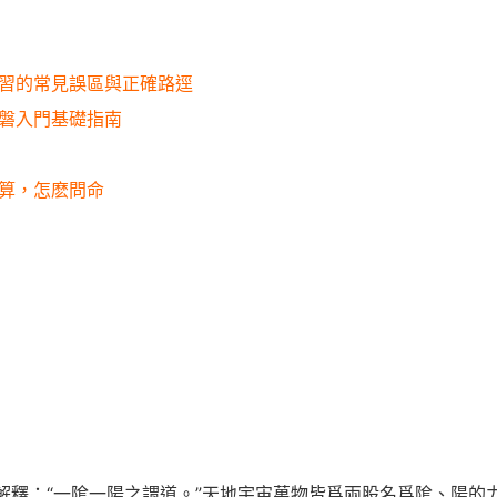
習的常見誤區與正確路逕
磐入門基礎指南
算，怎麽問命
出解釋：“一隂一陽之謂道。”天地宇宙萬物皆爲兩股名爲隂、陽的