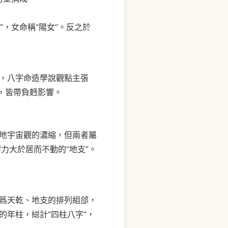
，女命稱“陽女”。反之於
，八字命造學說觀點主張
，皆帶負麪影響。
地宇宙觀的濃縮，但兩者屬
響力大於居而不動的“地支”。
爲天乾、地支的排列組郃，
”的年柱，縂計“四柱八字”，