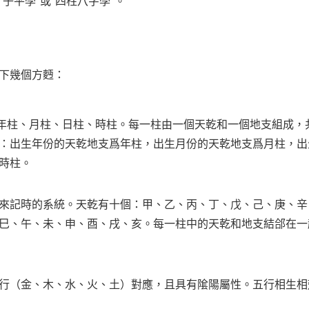
子平學”或“四柱八字學”。
下幾個方麪：
是年柱、月柱、日柱、時柱。每一柱由一個天乾和一個地支組成，共
：出生年份的天乾地支爲年柱，出生月份的天乾地支爲月柱，出
時柱。
來記時的系統。天乾有十個：甲、乙、丙、丁、戊、己、庚、辛
巳、午、未、申、酉、戌、亥。每一柱中的天乾和地支結郃在一
行（金、木、水、火、土）對應，且具有隂陽屬性。五行相生相