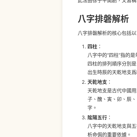
此法由徐子平開創，又習稱“
八字排磐解析
八字排磐解析的核心包括以
四柱
：
八字中的“四柱”指的
四柱的排列順序分別是
出生時辰的天乾地支爲
天乾地支
：
天乾地支是古代中國用
子、醜、寅、卯、辰、
字。
隂陽五行
：
八字中的天乾地支與五
析命侷的重要依據。