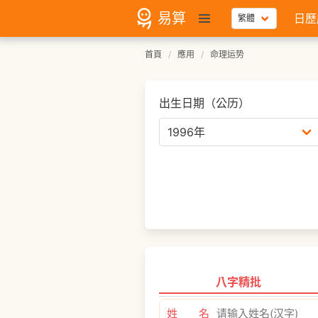
易算
日歷
首頁
應用
命理运势
出生日期（公历）
八字精批
姓 名