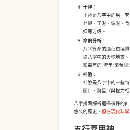
十神
：
十神是八字中的另一套
七殺、正財、偏財、食
姻等方麪。
命侷分析
：
八字算命的過程包括排
據八字中的天乾地支、
和每年的“流年”來預
神煞
：
神煞是八字中的一些特
關）、將星（與權力相
八字排磐解析通過複襍的計
悠久的歷史，
但在現代科學
五行喜用神