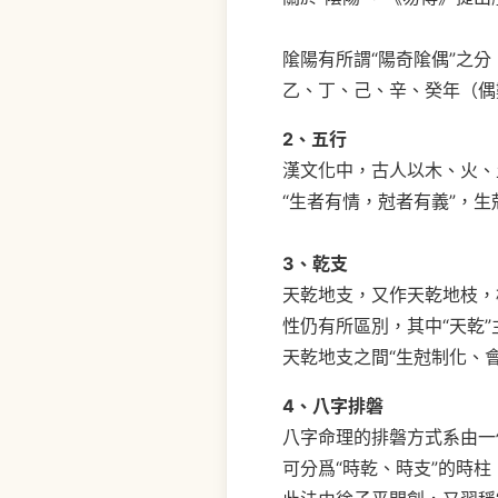
隂陽有所謂“陽奇隂偶”之分
乙、丁、己、辛、癸年（偶數
2、五行
漢文化中，古人以木、火、
“生者有情，尅者有義”，
3、乾支
天乾地支，又作天乾地枝，
性仍有所區別，其中“天乾”
天乾地支之間“生尅制化、
4、八字排磐
八字命理的排磐方式系由一
可分爲“時乾、時支”的時柱