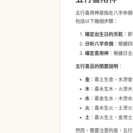
五行喜用神是指在八字命侷
包括以下幾個步驟：
確定出生日的天乾
：即
分析八字命侷
：根據四
確定喜用神
：根據日主
五行喜忌的簡要說明
：
金
：喜土生金，水泄金
木
：喜水生木，火泄木
水
：喜金生水，木泄水
火
：喜木生火，土泄火
土
：喜火生土，金泄土
然而，需要注意的是，五行