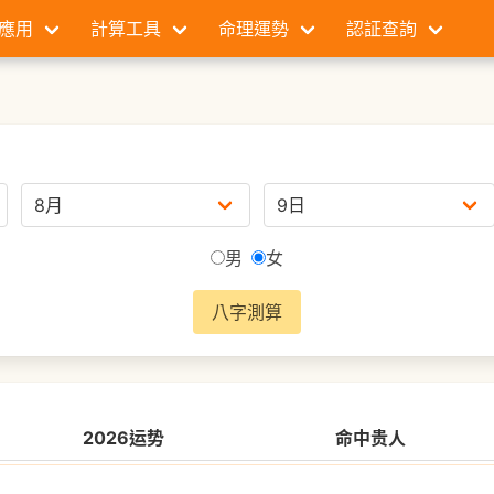
應用
計算工具
命理運勢
認証查詢
男
女
八字測算
2026运势
命中贵人