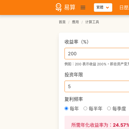
易算
日歷
首頁
應用
计算工具
收益率（%）
例如：200 表示收益 200%，即总资产变为
投资年限
复利频率
每年
每半年
每季度
所需年化收益率为：
24.57