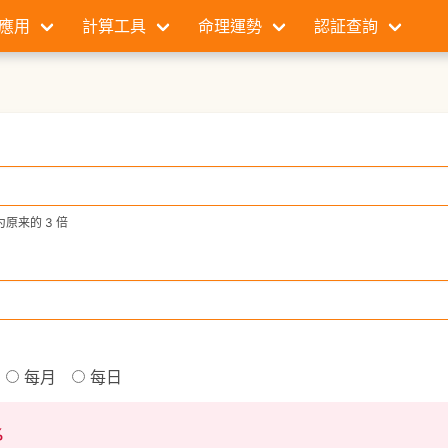
應用
計算工具
命理運勢
認証查詢
原来的 3 倍
每月
每日
%