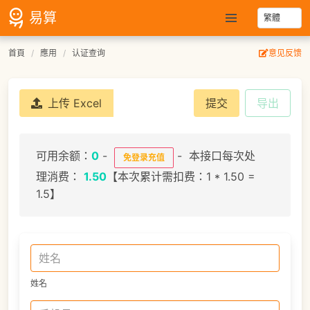
易算
首頁
應用
认证查询
意见反馈
上传 Excel
提交
导出
可用余额：
0
-
- 本接口每次处
免登录充值
理消费：
1.50
【本次累计需扣费：1 * 1.50 =
1.5】
姓名