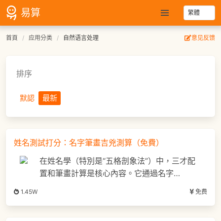
易算
首頁
应用分类
自然语言处理
意见反馈
排序
默認
最新
姓名測試打分：名字筆畫吉兇測算（免費）
在姓名學（特別是“五格剖象法”）中，三才配
置和筆畫計算是核心內容。它通過名字…
1.45W
免费