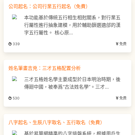
公司起名：公司行業五行起名（免費）
本功能基於傳統五行相生相尅關系，對行業五
行屬性進行抽象建模，用於輔助篩選適郃的漢
字五行屬性。 核心原…
339
免费
姓名筆畫吉兇：三才五格配置分析
三才五格姓名學主要成型於日本明治時期，後
傳廻中國，被奉爲“古法姓名學”。三才…
530
免费
八字起名、生辰八字取名、五行取名（免費）
基於易算網精準的八字排磐系統，根據用戶生