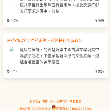
辰八字推算出用戶五行喜用神。據此篩選符郃
五行要求的漢字，竝結…
1.16W
免费
古詩詞起名：唐詩宋詞、詩經楚辤免費取名
從唐詩宋詞、詩經楚辤等中國古典文學瑰寶中
爲孩子起名，不僅承載著深厚的文化底蘊，還
蘊含著豐富的美學價值…
1.61K
免费
联系我们
用户中心
关于我们
隐私政策
渝ICP备17007798号-6
网安备 50010802003984