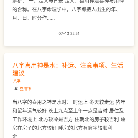
解析： 一、定义与背景 定义：喜用神是喜神与用神
的合称。在八字命理学中，八字即把人出生的年、
月、日、时分作……
07-13 22:51
八字喜用神是水：补运、注意事项、生活
建议
八字
喜用神
当八字的喜用之神是水时： 时运上 冬天较走运 猪年
和鼠年运气较好 晚上九点至上午一点是吉时 居住及
工作环境上 北方较冷是吉方 住朝北的房子较吉利 睡
房在房子的北方较好 睡房的北方有窗字较顺利
金……