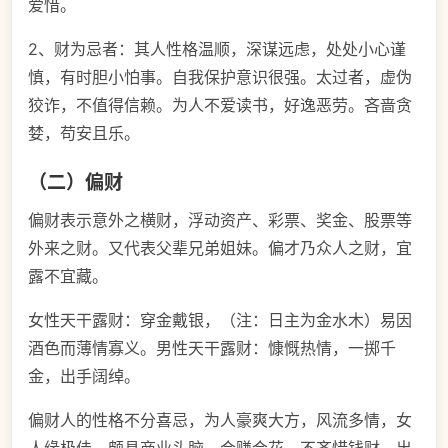
爱惜。
2、财为忌者：其人性格温顺，深谋远虑，处处小心谨
慎，有时胆小怕事。自我保护意识很强。太过者，虚伪
狡诈，不值得信赖。为人不爱读书，好逸恶劳。吝啬贪
婪，苟安且乐。
（二）偏财
偏财表示意外之横财，浮动资产、彩票、奖金、股票等
外来之财。又代表父辈兄弟姐妹。偏才乃众人之财，宜
露不宜藏。
女性天干露财：穿金戴银，（注：日主为金水木）易因
酒色而薄情寡义。男性天干露财：慷慨热情，一掷千
金，出手阔绰。
偏财人的性格不分喜忌，为人豪爽大方，风流多情，女