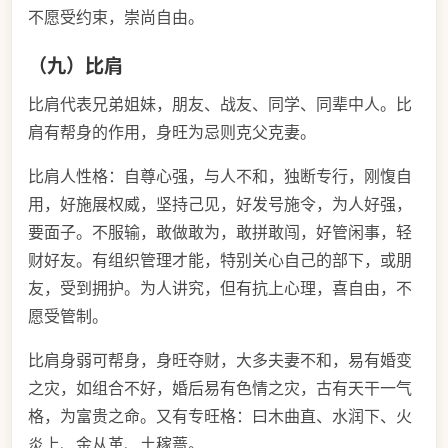
不愿受约束，崇尚自由。
（九）比肩
比肩代表兄弟姐妹，朋友、战友、同学、同辈中人。比
肩有帮身的作用，身旺为忌则克父克妻。
比肩人性格：自尊心强，与人不和，独断专行，刚愎自
用，好施展权威，坚持己见，好发号施令，为人好强，
要面子。不服输，敢做敢为，敢拼敢闯，好管闲事，轻
财好友。有组织管理才能，特别关心自己的部下，或朋
友，受到拥护。为人讲究，但有抗上心理，喜自由，不
愿受管制。
比肩身弱可帮身，身旺夺财，大多夫妻不和，易有婚变
之灾，如组合不好，婚后易有色情之灾，古有天干一气
格，为富贵之命。又有专旺格：曰木曲直、水润下、火
炎上、金从革、土稼蔷。