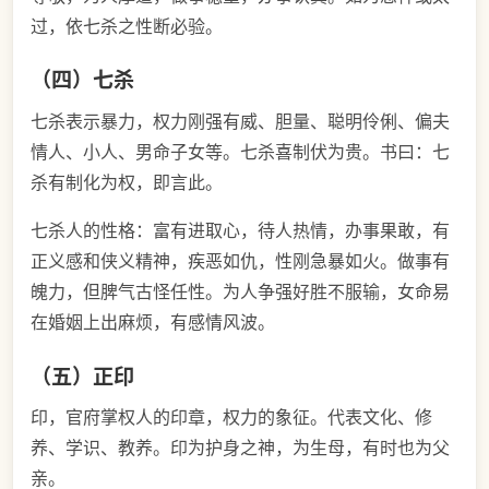
过，依七杀之性断必验。
（四）七杀
七杀表示暴力，权力刚强有威、胆量、聪明伶俐、偏夫
情人、小人、男命子女等。七杀喜制伏为贵。书曰：七
杀有制化为权，即言此。
七杀人的性格：富有进取心，待人热情，办事果敢，有
正义感和侠义精神，疾恶如仇，性刚急暴如火。做事有
魄力，但脾气古怪任性。为人争强好胜不服输，女命易
在婚姻上出麻烦，有感情风波。
（五）正印
印，官府掌权人的印章，权力的象征。代表文化、修
养、学识、教养。印为护身之神，为生母，有时也为父
亲。