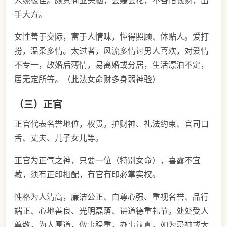
人缘极佳。颇具商业头脑，会赚会花，不吝惜钱财，出
手大方。
女性善于交际，富于人情味，懂得照顾、体贴人。爱打
扮，温柔多情。太过者，风流多情讨男人喜欢，对爱情
不专一，故婚后薄情，易离婚或分居，生活漂泊不定，
居无定所等。（此法女命财多身弱神验）
（三）正官
正官代表名誉地位，权贵。护财神、礼法约束、官司口
舌、丈夫、儿子女儿等。
正官为正气之神，只要一位（特别女命），喜露不宜
藏，须有正印相配，有官有印必掌实权。
性格为人清高，廉洁公正、自尊心强、重视名誉、品行
端正、心地善良、光明磊落、讲道德重礼节。处处受人
尊敬，为人厚道，做事稳重，办事认真。如为忌神或太