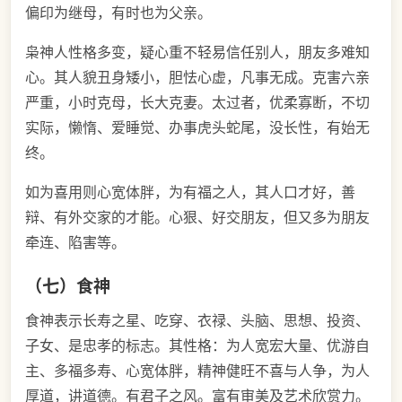
偏印为继母，有时也为父亲。
枭神人性格多变，疑心重不轻易信任别人，朋友多难知
心。其人貌丑身矮小，胆怯心虚，凡事无成。克害六亲
严重，小时克母，长大克妻。太过者，优柔寡断，不切
实际，懒惰、爱睡觉、办事虎头蛇尾，没长性，有始无
终。
如为喜用则心宽体胖，为有福之人，其人口才好，善
辩、有外交家的才能。心狠、好交朋友，但又多为朋友
牵连、陷害等。
（七）食神
食神表示长寿之星、吃穿、衣禄、头脑、思想、投资、
子女、是忠孝的标志。其性格：为人宽宏大量、优游自
主、多福多寿、心宽体胖，精神健旺不喜与人争，为人
厚道，讲道德。有君子之风。富有审美及艺术欣赏力。