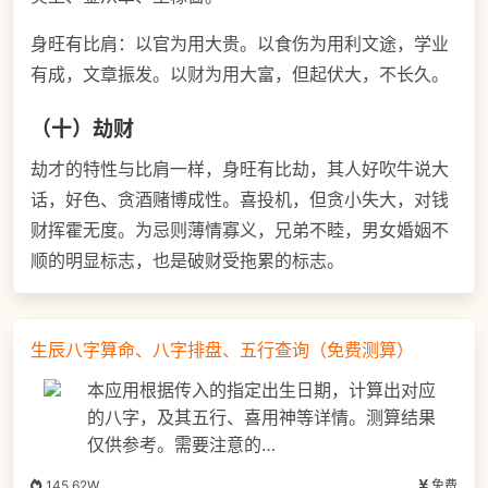
身旺有比肩：以官为用大贵。以食伤为用利文途，学业
有成，文章振发。以财为用大富，但起伏大，不长久。
（十）劫财
劫才的特性与比肩一样，身旺有比劫，其人好吹牛说大
话，好色、贪酒赌博成性。喜投机，但贪小失大，对钱
财挥霍无度。为忌则薄情寡义，兄弟不睦，男女婚姻不
顺的明显标志，也是破财受拖累的标志。
生辰八字算命、八字排盘、五行查询（免费测算）
本应用根据传入的指定出生日期，计算出对应
的八字，及其五行、喜用神等详情。测算结果
仅供参考。需要注意的…
145.62W
免费