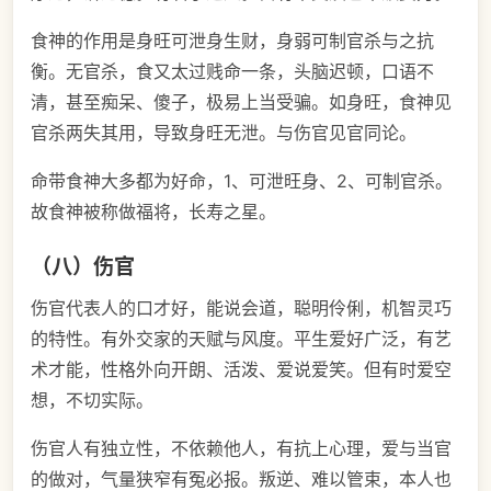
食神的作用是身旺可泄身生财，身弱可制官杀与之抗
衡。无官杀，食又太过贱命一条，头脑迟顿，口语不
清，甚至痴呆、傻子，极易上当受骗。如身旺，食神见
官杀两失其用，导致身旺无泄。与伤官见官同论。
命带食神大多都为好命，1、可泄旺身、2、可制官杀。
故食神被称做福将，长寿之星。
（八）伤官
伤官代表人的口才好，能说会道，聪明伶俐，机智灵巧
的特性。有外交家的天赋与风度。平生爱好广泛，有艺
术才能，性格外向开朗、活泼、爱说爱笑。但有时爱空
想，不切实际。
伤官人有独立性，不依赖他人，有抗上心理，爱与当官
的做对，气量狭窄有冤必报。叛逆、难以管束，本人也