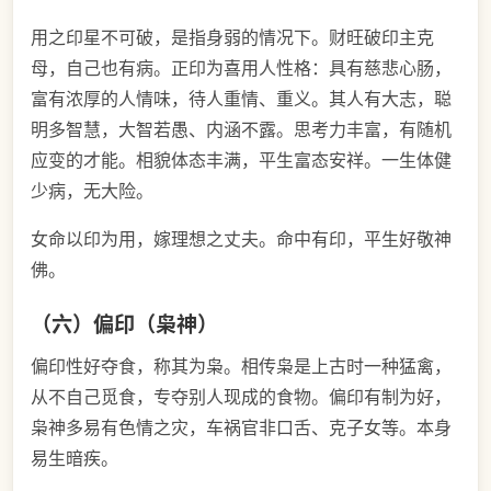
用之印星不可破，是指身弱的情况下。财旺破印主克
母，自己也有病。正印为喜用人性格：具有慈悲心肠，
富有浓厚的人情味，待人重情、重义。其人有大志，聪
明多智慧，大智若愚、内涵不露。思考力丰富，有随机
应变的才能。相貌体态丰满，平生富态安祥。一生体健
少病，无大险。
女命以印为用，嫁理想之丈夫。命中有印，平生好敬神
佛。
（六）偏印（枭神）
偏印性好夺食，称其为枭。相传枭是上古时一种猛禽，
从不自己觅食，专夺别人现成的食物。偏印有制为好，
枭神多易有色情之灾，车祸官非口舌、克子女等。本身
易生暗疾。