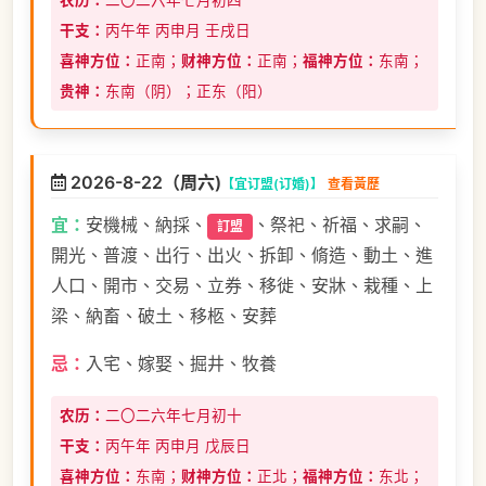
农历：
二〇二六年七月初四
干支：
丙午年 丙申月 壬戌日
喜神方位：
正南；
财神方位：
正南；
福神方位：
东南；
贵神：
东南（阴）；正东（阳）
2026-8-22（周六)
【宜订盟(订婚)】
查看黃歷
宜：
安機械、納採、
、祭祀、祈福、求嗣、
訂盟
開光、普渡、出行、出火、拆卸、脩造、動土、進
人口、開市、交易、立券、移徙、安牀、栽種、上
梁、納畜、破土、移柩、安葬
忌：
入宅、嫁娶、掘井、牧養
农历：
二〇二六年七月初十
干支：
丙午年 丙申月 戊辰日
喜神方位：
东南；
财神方位：
正北；
福神方位：
东北；