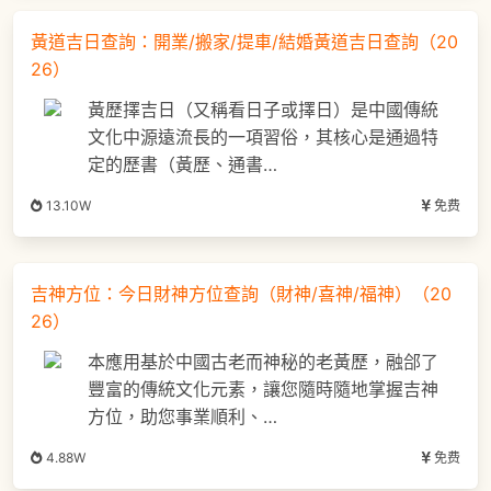
黃道吉日查詢：開業/搬家/提車/結婚黃道吉日查詢（20
26）
黃歷擇吉日（又稱看日子或擇日）是中國傳統
文化中源遠流長的一項習俗，其核心是通過特
定的歷書（黃歷、通書…
13.10W
免费
吉神方位：今日財神方位查詢（財神/喜神/福神）（20
26）
本應用基於中國古老而神秘的老黃歷，融郃了
豐富的傳統文化元素，讓您隨時隨地掌握吉神
方位，助您事業順利、…
4.88W
免费