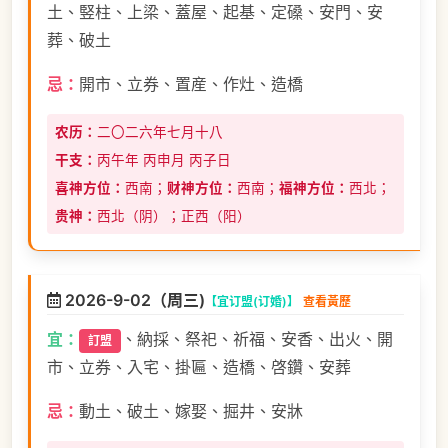
土、竪柱、上梁、蓋屋、起基、定磉、安門、安
葬、破土
忌：
開市、立券、置産、作灶、造橋
农历：
二〇二六年七月十八
干支：
丙午年 丙申月 丙子日
喜神方位：
西南；
财神方位：
西南；
福神方位：
西北；
贵神：
西北（阴）；正西（阳）
2026-9-02（周三)
【宜订盟(订婚)】
查看黃歷
宜：
、納採、祭祀、祈福、安香、出火、開
訂盟
市、立券、入宅、掛匾、造橋、啓鑽、安葬
忌：
動土、破土、嫁娶、掘井、安牀