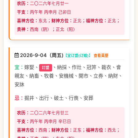
农历：
二〇二六年七月廿一
干支：
丙午年 丙申月 己卯日
喜神方位：
东北；
财神方位：
正北；
福神方位：
正北；
贵神：
西南（阴）；正北（阳）
2026-9-04（周五)
【宜订盟(订婚)】
查看黃歷
宜：
嫁娶、
、納採、作灶、冠笄、裁衣、會
訂盟
親友、納畜、牧養、安機械、開市、立券、納財、
安牀
忌：
掘井、出行、破土、行喪、安葬
农历：
二〇二六年七月廿三
干支：
丙午年 丙申月 辛巳日
喜神方位：
西南；
财神方位：
正东；
福神方位：
西北；