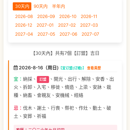
30天内
90天内
半年内
2026-08
2026-09
2026-10
2026-11
2026-12
2027-01
2027-02
2027-03
2027-04
2027-05
2027-06
2027-07
【30天內】共有7個【訂盟】吉日
2026-8-16（周日)
【宜订盟(订婚)】
查看黃歷
宜：
納採、
、開光、出行、解除、安香、出
訂盟
火、拆卸、入宅、移徙、脩造、上梁、安牀、栽
種、納畜、會親友、安機械、經絡
忌：
伐木、謝土、行喪、祭祀、作灶、動土、破
土、安葬、祈福