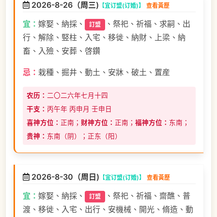
2026-8-26（周三)
【宜订盟(订婚)】
查看黃歷
宜：
嫁娶、納採、
、祭祀、祈福、求嗣、出
訂盟
行、解除、竪柱、入宅、移徙、納財、上梁、納
畜、入殮、安葬、啓鑽
忌：
栽種、掘井、動土、安牀、破土、置産
农历：
二〇二六年七月十四
干支：
丙午年 丙申月 壬申日
喜神方位：
正南；
财神方位：
正南；
福神方位：
东南；
贵神：
东南（阴）；正东（阳）
2026-8-30（周日)
【宜订盟(订婚)】
查看黃歷
宜：
嫁娶、納採、
、祭祀、祈福、齋醮、普
訂盟
渡、移徙、入宅、出行、安機械、開光、脩造、動