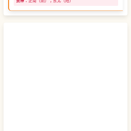
贵神：
正南（阴）；东北（阳）