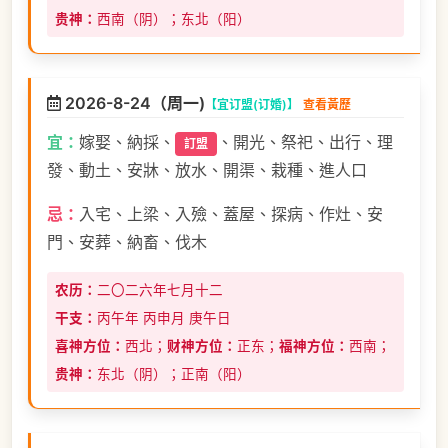
贵神：
西南（阴）；东北（阳）
2026-8-24（周一)
【宜订盟(订婚)】
查看黃歷
宜：
嫁娶、納採、
、開光、祭祀、出行、理
訂盟
發、動土、安牀、放水、開渠、栽種、進人口
忌：
入宅、上梁、入殮、蓋屋、探病、作灶、安
門、安葬、納畜、伐木
农历：
二〇二六年七月十二
干支：
丙午年 丙申月 庚午日
喜神方位：
西北；
财神方位：
正东；
福神方位：
西南；
贵神：
东北（阴）；正南（阳）