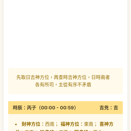
先取日吉神方位，再查時吉神方位，日時兩者
各有所司，主從有序不矛盾
時辰：丙子（00:00 - 00:59）
吉兇：吉
財神方位：
西南；
福神方位：
東南；
喜神方