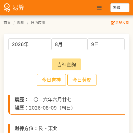
易算
首頁
應用
日历应用
意见反馈
吉神查詢
今日吉神
今日黃歷
辳歷：
二〇二六年六月廿七
陽歷：
2026-08-09（周日）
財神方位：
艮 - 東北