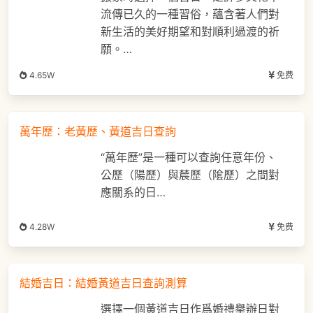
流傳已久的一種習俗，蘊含著人們對
新生活的美好期望和對順利過渡的祈
願。…
4.65W
免费
萬年歷：老黃歷、黃道吉日查詢
“萬年歷”是一種可以查詢任意年份、
公歷（陽歷）與辳歷（隂歷）之間對
應關系的日…
4.28W
免费
結婚吉日：結婚黃道吉日查詢測算
選擇一個黃道吉日作爲婚禮擧辦日對