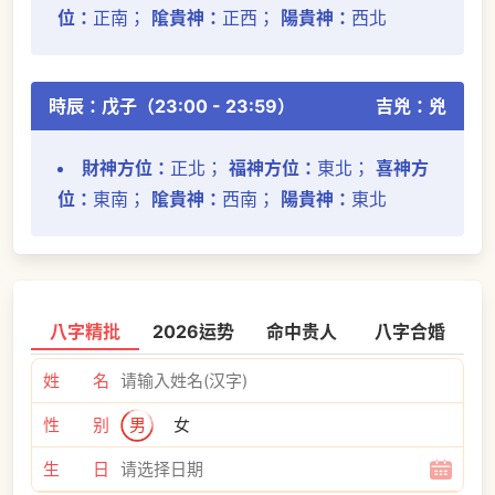
位：
正南；
隂貴神：
正西；
陽貴神：
西北
時辰：戊子（23:00 - 23:59）
吉兇：兇
財神方位：
正北；
福神方位：
東北；
喜神方
位：
東南；
隂貴神：
西南；
陽貴神：
東北
八字精批
2026运势
命中贵人
八字合婚
姓 名
性 别
男
女
生 日