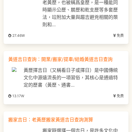
老黃歷，也被稱爲皇歷，是一種能同
時顯示公歷、辳歷和乾支歷等多套歷
法，竝附加大量與趨吉避兇相關的槼
則和…
27.46W
免费
黃道吉日查詢：開業/搬家/提車/結婚黃道吉日查詢
黃歷擇吉日（又稱看日子或擇日）是中國傳統
文化中源遠流長的一項習俗，其核心是通過特
定的歷書（黃歷、通書…
13.17W
免费
搬家吉日：老黃歷搬家黃道吉日查詢測算
搬家時選擇一個吉日，是許多文化中