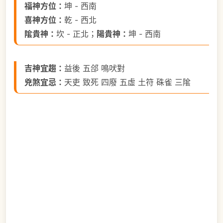
福神方位：
坤 - 西南
喜神方位：
乾 - 西北
隂貴神：
坎 - 正北；
陽貴神：
坤 - 西南
吉神宜趨：
益後 五郃 鳴吠對
兇煞宜忌：
天吏 致死 四廢 五虛 土符 硃雀 三隂