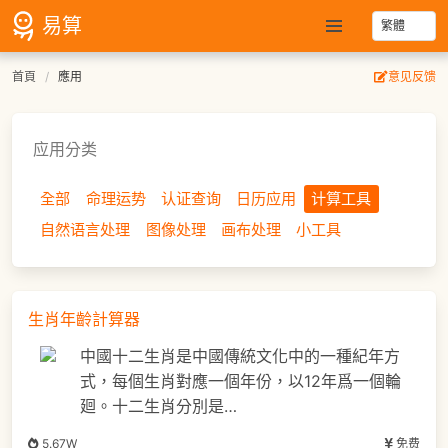
易算
首頁
應用
意见反馈
应用分类
全部
命理运势
认证查询
日历应用
计算工具
自然语言处理
图像处理
画布处理
小工具
生肖年齡計算器
中國十二生肖是中國傳統文化中的一種紀年方
式，每個生肖對應一個年份，以12年爲一個輪
廻。十二生肖分別是…
5.67W
免费