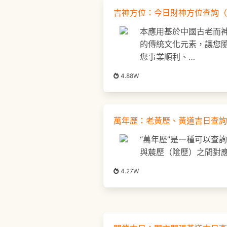
吉神方位：今日財神方位查詢（
本應用基於中國古老而
的傳統文化元素，讓您
您事業順利、…
4.88W
萬年歷：老黃歷、黃道吉日查詢
“萬年歷”是一種可以查
與辳歷（隂歷）之間對
4.27W