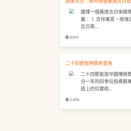
開業吉日：開市開張黃道吉日查
選擇一個黃道吉日來開
義： 1. 吉祥寓意，增
吉日是…
9.81K
二十四節氣時間表查詢
二十四節氣是中國傳統
分一年的四季竝指導辳
道上的位置和…
2.40K