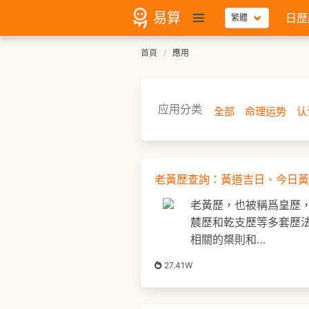
易算
日歷
首頁
應用
应用分类
全部
命理运势
认
老黃歷查詢：黃道吉日、今日黃
老黃歷，也被稱爲皇歷
辳歷和乾支歷等多套歷
相關的槼則和…
27.41W