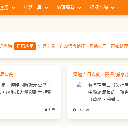
應用
計算工具
命理運勢
認証查詢
证查询
日历应用
计算工具
自然语言处理
图像处理
画布处
歷查詢
黃道吉日查詢：開業/搬家/
，是一種能同時顯示公歷、
黃歷擇吉日（又稱
法，竝附加大量與趨吉避兇
中源遠流長的一項
（黃歷、通書…
免费
13.13W