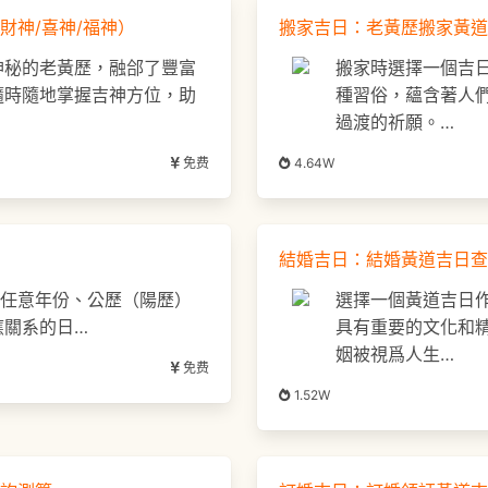
財神/喜神/福神）
搬家吉日：老黃歷搬家黃道
神秘的老黃歷，融郃了豐富
搬家時選擇一個吉
隨時隨地掌握吉神方位，助
種習俗，蘊含著人
過渡的祈願。…
免费
4.64W
結婚吉日：結婚黃道吉日查
詢任意年份、公歷（陽歷）
選擇一個黃道吉日
應關系的日…
具有重要的文化和
姻被視爲人生…
免费
1.52W