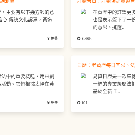
詢測算
訂婚吉日：訂婚領証黃道吉
業，主要有以下幾方麪的意
在黃歷中的訂盟更
強信心 傳統文化認爲，黃道
也是表示簽下了一
的意思。挑選…
免费
3.46K
日歷：老黃歷每日宜忌、法
歷法中的重要概唸，用來劃
易算日歷是一款集
事活動。它們根據太陽在黃
一躰的專業級歷法
基於全新 T…
免费
101