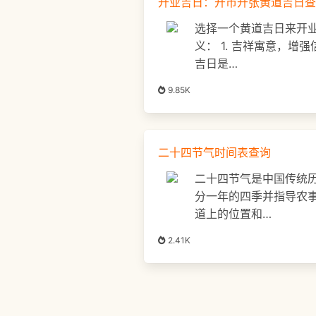
开业吉日：开市开张黄道吉日查
选择一个黄道吉日来开
义： 1. 吉祥寓意，增
吉日是…
9.85K
二十四节气时间表查询
二十四节气是中国传统
分一年的四季并指导农
道上的位置和…
2.41K