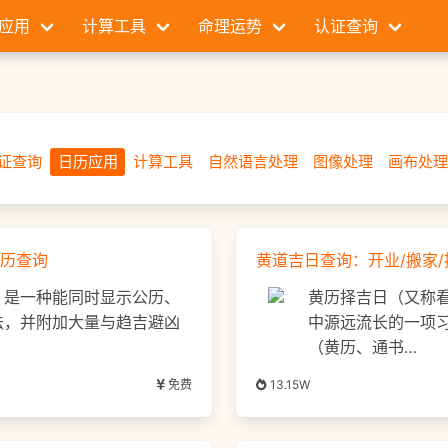
应用
计算工具
命理运势
认证查询
证查询
日历应用
计算工具
自然语言处理
图像处理
画布处
历查询
黄道吉日查询：开业/搬家/
，是一种能同时显示公历、
黄历择吉日（又称
法，并附加大量与趋吉避凶
中源远流长的一项
（黄历、通书…
免费
13.15W