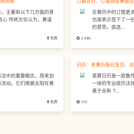
询测算
订婚吉日：订婚领证黄道吉
业，主要有以下几方面的意
在黄历中的订盟更
强信心 传统文化认为，黄道
也是表示签下了一
的意思。挑选…
免费
3.48K
日历：老黄历每日宜忌、法
历法中的重要概念，用来划
易算日历是一款集
事活动。它们根据太阳在黄
一体的专业级历法
基于全新 T…
免费
105